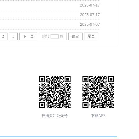
2025-07-17
2025-07-17
2025-07-07
2
3
下一页
跳转
页
确定
尾页
扫描关注公众号
下载APP