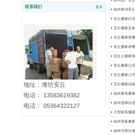
如何推广安
联系我们
更多
如何推动安
安丘搬家行
安丘搬家后
安丘搬家有
安丘搬家有
安丘人搬家
安丘搬家公
安丘搬家公
地址：潍坊安丘
安丘搬家运
如何避免搬
电话： 13583619382
如何选择合
电话： 05364322127
大型家具搬
如何准备搬
如何与单位