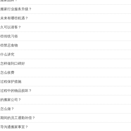
丘搬家品牌？
丘搬家行业服务升级？
业未来有哪些机遇？
多久可以请客？
哪些传统习俗
哪些禁忌食物
有什么讲究
司怎样做到口碑好
司怎么收费
输过程保护措施
家过程中的物品损坏？
适的搬家公司？
家怎么做？
家期间的员工通勤补偿？
领导沟通搬家事宜？