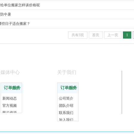
司给单位搬家怎样谈价格呢
何防中暑
季哪些日子适合搬家？
共有3页
首页
上一页
1
媒体中心
关于我们
订单服务
订单服务
更多
更多
新闻动态
公司简介
官方视频
团队介绍
图片资源
联系我们
加入我们