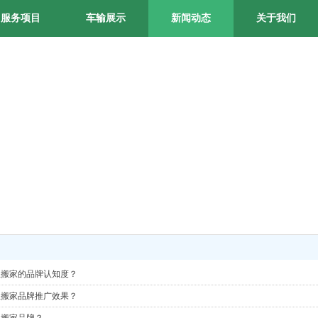
服务项目
车输展示
新闻动态
关于我们
丘搬家的品牌认知度？
丘搬家品牌推广效果？