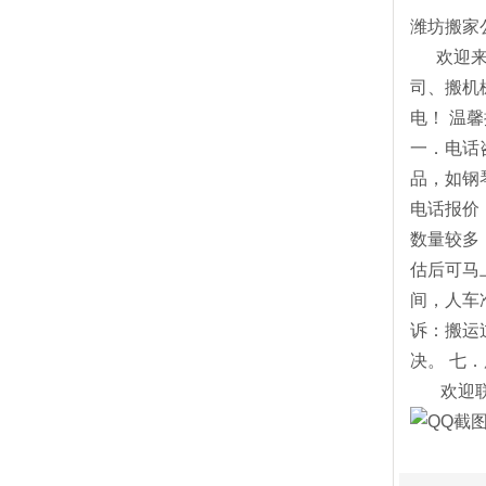
潍坊搬家
欢迎来电
司、搬机
电！ 温
一．电话
品，如钢
电话报价
数量较多
估后可马
间，人车
诉：搬运
决。 七
欢迎联