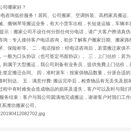
公司哪家好？
咨询低价服务！居民、公司搬家、空调拆装、高档家具搬运、
械、搬钢琴等搬运业务，有大小货车出租，长短途运输，车辆丰
馨提示：搬家公司不设任何分部任何分电话，请广大客户辨清真伪
咨询：专人接待客户电话咨询，初步了解客户搬家日期、搬家路
琴、保险柜等。 二．电话报价：经电话咨询后，若需搬迁家俱不
，一般为口头协议（也可签定书面协议）。 三．上门估价：若
，则属于大型搬运，我公司则备有业务员，提供免費上门估价，
上签定搬迁合同。 四．准时派车：按家俱物品数量，分派合适
准时到达。 五．满意付費: 搬运完毕后，检查物品有无丢失及损
过程中有时难免会造成物品的损坏及遗失，客户可以及时与我们
．服务结束：客户与我公司圆满地完成搬运，谢谢客户对我们工作
系潍坊搬家公司。